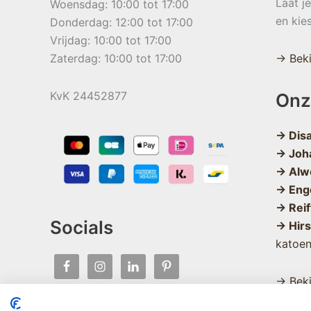
Laat j
Woensdag: 10:00 tot 17:00
en kie
Donderdag: 12:00 tot 17:00
Vrijdag: 10:00 tot 17:00
Zaterdag: 10:00 tot 17:00
→ Beki
KvK 24452877
Onz
→ Dis
→ Joh
→ Alw
→ Eng
→ Reif
Socials
→ Hir
katoe
→ Beki