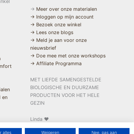
inkel
→
Meer over onze materialen
→ Inloggen op mijn account
→ Bezoek onze winkel
→ Lees onze blogs
→ Meld je aan voor onze
nieuwsbrief
→ Doe mee met onze workshops
n
→ Affiliate Programma
mfort
MET LIEFDE SAMENGESTELDE
BIOLOGISCHE EN DUURZAME
ialen
PRODUCTEN VOOR HET HELE
l en
GEZIN
Linda ❤️
 alles
Weigeren
Nee, pas aan