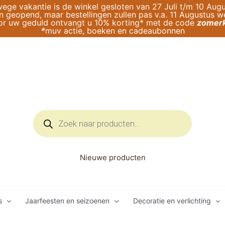
ege vakantie is de winkel gesloten van 27 Juli t/m 10 Augu
geopend, maar bestellingen zullen pas v.a. 11 Augustus 
or uw geduld ontvangt u 10% korting* met de code
zomerk
*
muv actie, boeken en cadeaubonnen
Producten
zoeken
Nieuwe producten
s
Jaarfeesten en seizoenen
Decoratie en verlichting