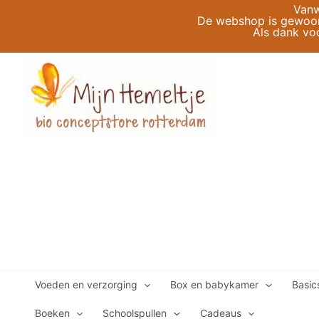
Ga
Vanw
De webshop is gewoon 
naar
Als dank vo
de
inhoud
Voeden en verzorging
Box en babykamer
Basic
Boeken
Schoolspullen
Cadeaus