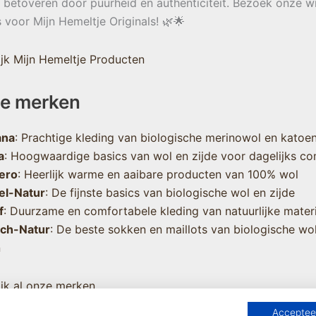
e betoveren door puurheid en authenticiteit. Bezoek onze w
s voor Mijn Hemeltje Originals! 🌿🌟
jk Mijn Hemeltje Producten
e merken
ana
: Prachtige kleding van biologische merinowol en katoe
a
: Hoogwaardige basics van wol en zijde voor dagelijks co
ero
: Heerlijk warme en aaibare producten van 100% wol
el-Natur
: De fijnste basics van biologische wol en zijde
f
: Duurzame en comfortabele kleding van natuurlijke mater
sch-Natur
: De beste sokken en maillots van biologische wo
n
jk al onze merken
Accepteer