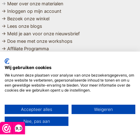
→
Meer over onze materialen
→ Inloggen op mijn account
→ Bezoek onze winkel
→ Lees onze blogs
→ Meld je aan voor onze nieuwsbrief
→ Doe mee met onze workshops
→ Affiliate Programma
MET LIEFDE SAMENGESTELDE
Wij gebruiken cookies
BIOLOGISCHE EN DUURZAME PRODUCTEN VOOR HET HELE
We kunnen deze plaatsen voor analyse van onze bezoekersgegevens, om
GEZIN
onze website te verbeteren, gepersonaliseerde inhoud te tonen en om u
een geweldige website-ervaring te bieden. Voor meer informatie over de
cookies die we gebruiken opent u de instellingen.
Linda ❤️
Accepteer alles
Weigeren
Nee, pas aan
9,3