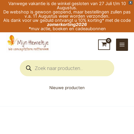
Ga
Vanwege vakantie is de winkel gesloten van 27 Juli t/m 10
X
Augustus.
naar
De webshop is gewoon geopend, maar bestellingen zullen pas
v.a. 11 Augustus weer worden verzonden.
de
Als dank voor uw geduld ontvangt u 10% korting* met de code
zomerkorting2026
inhoud
*
muv actie, boeken en cadeaubonnen
Producten
zoeken
Nieuwe producten
Kaartspel
Raccoon