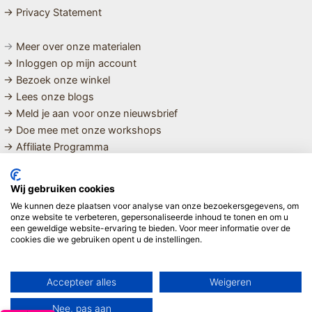
→ Privacy Statement
→
Meer over onze materialen
→ Inloggen op mijn account
→ Bezoek onze winkel
→ Lees onze blogs
→ Meld je aan voor onze nieuwsbrief
→ Doe mee met onze workshops
→ Affiliate Programma
MET LIEFDE SAMENGESTELDE
Wij gebruiken cookies
BIOLOGISCHE EN DUURZAME PRODUCTEN VOOR HET HELE
We kunnen deze plaatsen voor analyse van onze bezoekersgegevens, om
GEZIN
onze website te verbeteren, gepersonaliseerde inhoud te tonen en om u
een geweldige website-ervaring te bieden. Voor meer informatie over de
cookies die we gebruiken opent u de instellingen.
Linda ❤️
Accepteer alles
Weigeren
Nee, pas aan