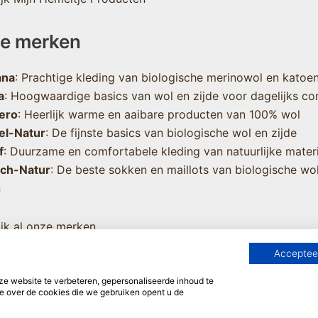
e merken
ana
: Prachtige kleding van biologische merinowol en katoe
a
: Hoogwaardige basics van wol en zijde voor dagelijks co
ero
: Heerlijk warme en aaibare producten van 100% wol
el-Natur
: De fijnste basics van biologische wol en zijde
f
: Duurzame en comfortabele kleding van natuurlijke mater
sch-Natur
: De beste sokken en maillots van biologische wo
n
jk al onze merken
Accepteer
 website te verbeteren, gepersonaliseerde inhoud te
e over de cookies die we gebruiken opent u de