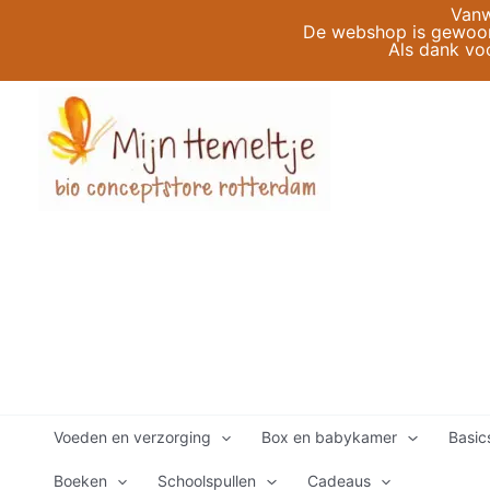
Ga
Vanw
De webshop is gewoon 
naar
Als dank vo
de
inhoud
Voeden en verzorging
Box en babykamer
Basic
Boeken
Schoolspullen
Cadeaus