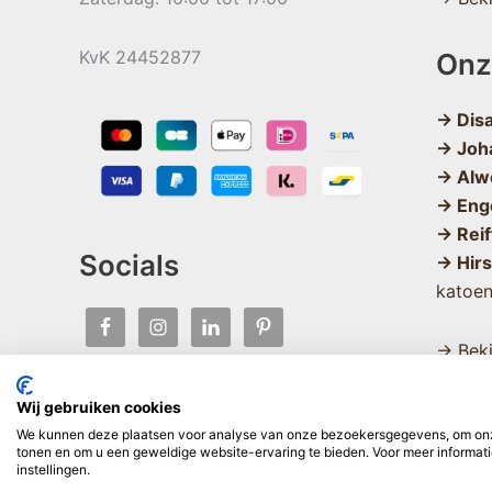
KvK 24452877
Onz
→ Dis
→ Joh
→ Alw
→ Eng
→ Reif
Socials
→ Hir
katoe
→ Beki
Wij gebruiken cookies
We kunnen deze plaatsen voor analyse van onze bezoekersgegevens, om onze
tonen en om u een geweldige website-ervaring te bieden. Voor meer informati
instellingen.