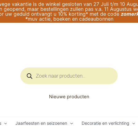
ege vakantie is de winkel gesloten van 27 Juli t/m 10 Augu
geopend, maar bestellingen zullen pas v.a. 11 Augustus 
or uw geduld ontvangt u 10% korting* met de code
zomerk
*
muv actie, boeken en cadeaubonnen
Producten
zoeken
Nieuwe producten
s
Jaarfeesten en seizoenen
Decoratie en verlichting