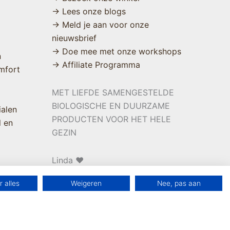
→ Lees onze blogs
→ Meld je aan voor onze
nieuwsbrief
→ Doe mee met onze workshops
n
→ Affiliate Programma
mfort
MET LIEFDE SAMENGESTELDE
BIOLOGISCHE EN DUURZAME
ialen
PRODUCTEN VOOR HET HELE
l en
GEZIN
Linda ❤️
 alles
Weigeren
Nee, pas aan