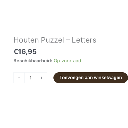
Houten Puzzel – Letters
Houten
Puzzel
€
16,95
-
Beschikbaarheid:
Op voorraad
Letters
aantal
-
+
Toevoegen aan winkelwagen