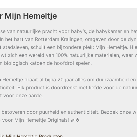
r Mijn Hemeltje
se van natuurlijke pracht voor baby’s, de babykamer en he
 In het hart van Rotterdam Kralingen, omgeven door de dy
t stadsleven, schuilt een bijzondere plek: Mijn Hemeltje. Hie
wt zich een wereld van 100% natuurlijke materialen, waar w
en biologisch katoen de hoofdrol spelen.
jn Hemeltje draait al bijna 20 jaar alles om duurzaamheid en
ticiteit. Elk product is doordrenkt met liefde voor de natuu
t voor onze aarde.
e betoveren door puurheid en authenticiteit. Bezoek onze w
s voor Mijn Hemeltje Originals! 🌿🌟
jk Mijn Hemeltje Producten