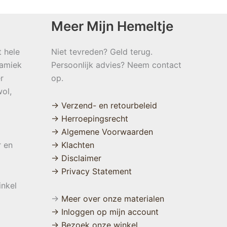
Meer Mijn Hemeltje
t hele
Niet tevreden? Geld terug.
namiek
Persoonlijk advies? Neem contact
r
op.
ol,
→ Verzend- en retourbeleid
→ Herroepingsrecht
→ Algemene Voorwaarden
r en
→ Klachten
→ Disclaimer
→ Privacy Statement
inkel
→
Meer over onze materialen
→ Inloggen op mijn account
→ Bezoek onze winkel