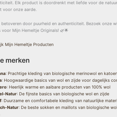
ticiteit. Elk product is doordrenkt met liefde voor de natuu
t voor onze aarde.
e betoveren door puurheid en authenticiteit. Bezoek onze w
s voor Mijn Hemeltje Originals! 🌿🌟
jk Mijn Hemeltje Producten
e merken
ana
: Prachtige kleding van biologische merinowol en katoe
a
: Hoogwaardige basics van wol en zijde voor dagelijks co
ero
: Heerlijk warme en aaibare producten van 100% wol
el-Natur
: De fijnste basics van biologische wol en zijde
f
: Duurzame en comfortabele kleding van natuurlijke mater
sch-Natur
: De beste sokken en maillots van biologische wo
n