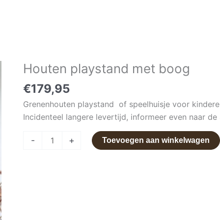
Houten playstand met boog
Houten
playstand
€
179,95
met
Grenenhouten playstand of speelhuisje voor kindere
boog
Incidenteel langere levertijd, informeer even naar de
aantal
-
+
Toevoegen aan winkelwagen