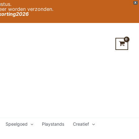
stus.
X
weer worden verzonden.
orting2026
Speelgoed
Playstands
Creatief