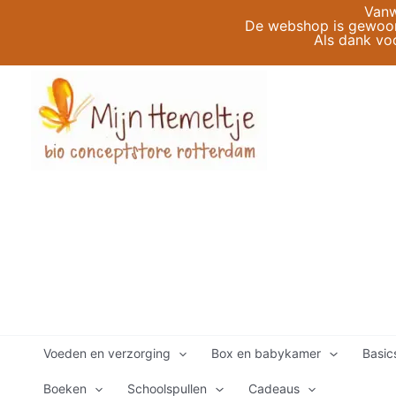
Ga
Vanw
De webshop is gewoon 
naar
Als dank vo
de
inhoud
Voeden en verzorging
Box en babykamer
Basic
Boeken
Schoolspullen
Cadeaus