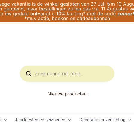
ege vakantie is de winkel gesloten van 27 Juli t/m 10 Augu
geopend, maar bestellingen zullen pas v.a. 11 Augustus 
or uw geduld ontvangt u 10% korting* met de code
zomerk
*
muv actie, boeken en cadeaubonnen
Producten
zoeken
Nieuwe producten
s
Jaarfeesten en seizoenen
Decoratie en verlichting