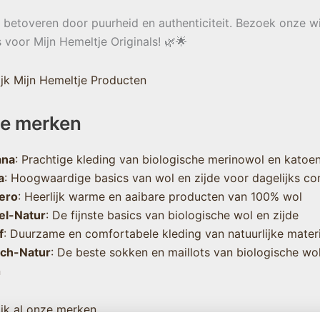
e betoveren door puurheid en authenticiteit. Bezoek onze w
s voor Mijn Hemeltje Originals! 🌿🌟
jk Mijn Hemeltje Producten
e merken
ana
: Prachtige kleding van biologische merinowol en katoe
a
: Hoogwaardige basics van wol en zijde voor dagelijks co
ero
: Heerlijk warme en aaibare producten van 100% wol
el-Natur
: De fijnste basics van biologische wol en zijde
f
: Duurzame en comfortabele kleding van natuurlijke mater
sch-Natur
: De beste sokken en maillots van biologische wo
n
jk al onze merken