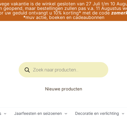
ege vakantie is de winkel gesloten van 27 Juli t/m 10 Augu
geopend, maar bestellingen zullen pas v.a. 11 Augustus 
or uw geduld ontvangt u 10% korting* met de code
zomerk
*
muv actie, boeken en cadeaubonnen
Producten
zoeken
Nieuwe producten
s
Jaarfeesten en seizoenen
Decoratie en verlichting