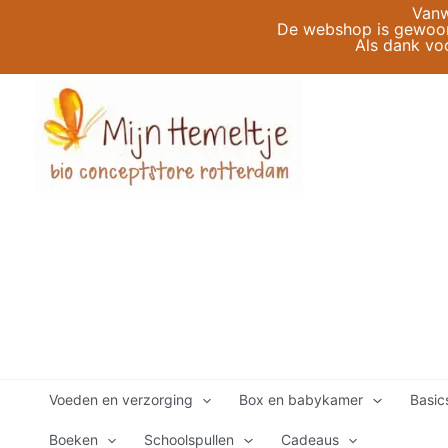
Ga
Vanw
De webshop is gewoon 
naar
Als dank vo
de
inhoud
Voeden en verzorging
Box en babykamer
Basic
Boeken
Schoolspullen
Cadeaus