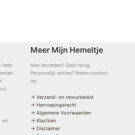
Meer Mijn Hemeltje
t hele
Niet tevreden? Geld terug.
namiek
Persoonlijk advies? Neem contact
r
op.
ol,
→ Verzend- en retourbeleid
→ Herroepingsrecht
→ Algemene Voorwaarden
r en
→ Klachten
→ Disclaimer