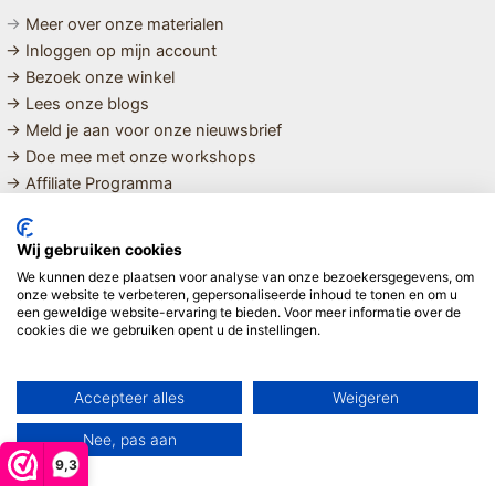
→
Meer over onze materialen
→ Inloggen op mijn account
→ Bezoek onze winkel
→ Lees onze blogs
→ Meld je aan voor onze nieuwsbrief
→ Doe mee met onze workshops
→ Affiliate Programma
MET LIEFDE SAMENGESTELDE
Wij gebruiken cookies
BIOLOGISCHE EN DUURZAME PRODUCTEN VOOR HET HELE
We kunnen deze plaatsen voor analyse van onze bezoekersgegevens, om
GEZIN
onze website te verbeteren, gepersonaliseerde inhoud te tonen en om u
een geweldige website-ervaring te bieden. Voor meer informatie over de
cookies die we gebruiken opent u de instellingen.
Linda ❤️
Accepteer alles
Weigeren
Nee, pas aan
9,3