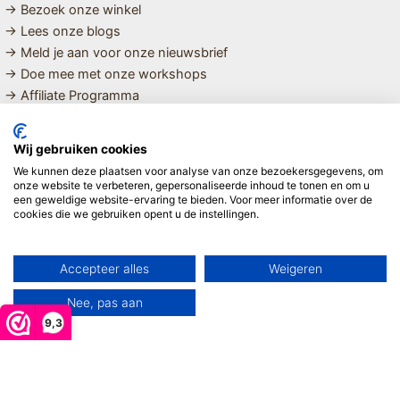
→ Bezoek onze winkel
→ Lees onze blogs
→ Meld je aan voor onze nieuwsbrief
→ Doe mee met onze workshops
→ Affiliate Programma
MET LIEFDE SAMENGESTELDE
Wij gebruiken cookies
BIOLOGISCHE EN DUURZAME PRODUCTEN VOOR HET HELE
We kunnen deze plaatsen voor analyse van onze bezoekersgegevens, om
GEZIN
onze website te verbeteren, gepersonaliseerde inhoud te tonen en om u
een geweldige website-ervaring te bieden. Voor meer informatie over de
cookies die we gebruiken opent u de instellingen.
Linda ❤️
Accepteer alles
Weigeren
Nee, pas aan
9,3
Copyright © 2026 Mijn Hemeltje