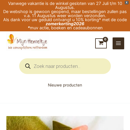
Ga
Vanwege vakantie is de winkel gesloten van 27 Juli t/m 10
X
Augustus.
naar
De webshop is gewoon geopend, maar bestellingen zullen pas
v.a. 11 Augustus weer worden verzonden.
de
Als dank voor uw geduld ontvangt u 10% korting* met de code
zomerkorting2026
inhoud
*
muv actie, boeken en cadeaubonnen
Producten
zoeken
Nieuwe producten