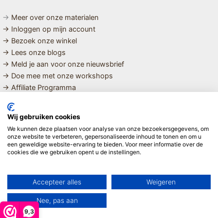
→
Meer over onze materialen
→ Inloggen op mijn account
→ Bezoek onze winkel
→ Lees onze blogs
→ Meld je aan voor onze nieuwsbrief
→ Doe mee met onze workshops
→ Affiliate Programma
MET LIEFDE SAMENGESTELDE
Wij gebruiken cookies
BIOLOGISCHE EN DUURZAME PRODUCTEN VOOR HET HELE
We kunnen deze plaatsen voor analyse van onze bezoekersgegevens, om
GEZIN
onze website te verbeteren, gepersonaliseerde inhoud te tonen en om u
een geweldige website-ervaring te bieden. Voor meer informatie over de
cookies die we gebruiken opent u de instellingen.
Linda ❤️
Accepteer alles
Weigeren
Nee, pas aan
9,3