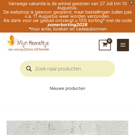
Ga
Vanwege vakantie is de winkel gesloten van 27 Juli t/m 10
X
Augustus.
naar
De webshop is gewoon geopend, maar bestellingen zullen pas
v.a. 11 Augustus weer worden verzonden.
de
Als dank voor uw geduld ontvangt u 10% korting* met de code
zomerkorting2026
inhoud
*
muv actie, boeken en cadeaubonnen
Producten
zoeken
Nieuwe producten
Sterrenbeeld
Edelsteen