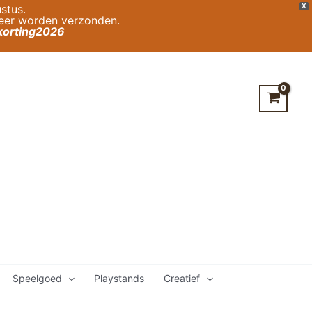
stus.
X
weer worden verzonden.
orting2026
Speelgoed
Playstands
Creatief