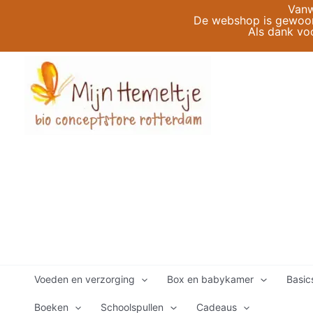
Ga
Vanw
De webshop is gewoon 
naar
Als dank vo
de
inhoud
Voeden en verzorging
Box en babykamer
Basic
Boeken
Schoolspullen
Cadeaus