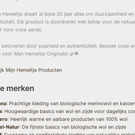
jn Hemeltje draait al bijna 20 jaar alles om duurzaamheid en
ticiteit. Elk product is doordrenkt met liefde voor de natuu
t voor onze aarde.
e betoveren door puurheid en authenticiteit. Bezoek onze w
s voor Mijn Hemeltje Originals! 🌿🌟
jk Mijn Hemeltje Producten
e merken
ana
: Prachtige kleding van biologische merinowol en katoe
a
: Hoogwaardige basics van wol en zijde voor dagelijks co
ero
: Heerlijk warme en aaibare producten van 100% wol
el-Natur
: De fijnste basics van biologische wol en zijde
f
: Duurzame en comfortabele kleding van natuurlijke mater