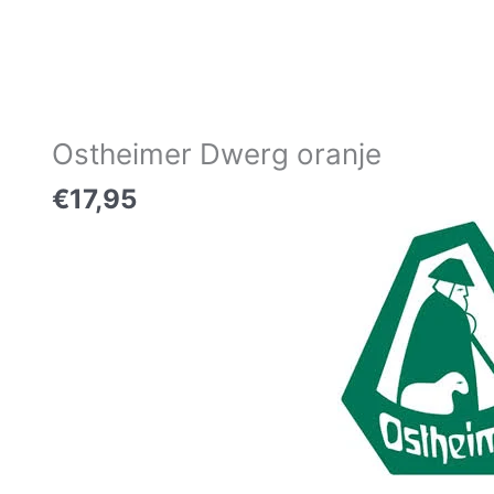
Ostheimer Dwerg oranje
Ostheimer
Dwerg
€
17,95
oranje
aantal