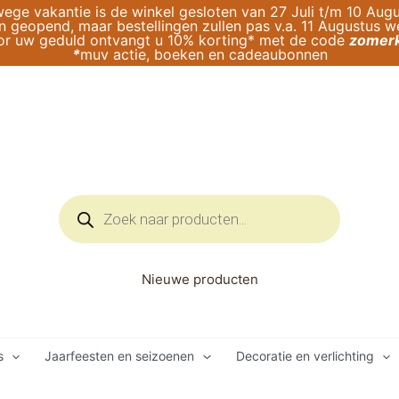
ege vakantie is de winkel gesloten van 27 Juli t/m 10 Augu
geopend, maar bestellingen zullen pas v.a. 11 Augustus 
or uw geduld ontvangt u 10% korting* met de code
zomerk
*
muv actie, boeken en cadeaubonnen
Producten
zoeken
Nieuwe producten
s
Jaarfeesten en seizoenen
Decoratie en verlichting