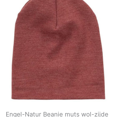
Beanie
muts
wol-
zijde
-
Copper
aantal
Engel-Natur Beanie muts wol-zijde