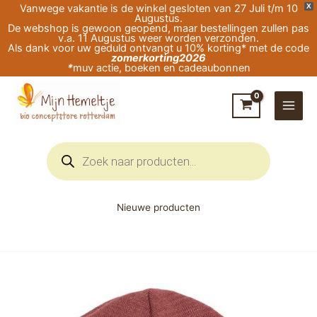
Ga
Vanwege vakantie is de winkel gesloten van 27 Juli t/m 10
X
Augustus.
naar
De webshop is gewoon geopend, maar bestellingen zullen pas
v.a. 11 Augustus weer worden verzonden.
de
Als dank voor uw geduld ontvangt u 10% korting* met de code
zomerkorting2026
inhoud
*
muv actie, boeken en cadeaubonnen
Producten
zoeken
Nieuwe producten
Engel-
Natur