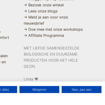
→ Bezoek onze winkel
→ Lees onze blogs
→ Meld je aan voor onze
nieuwsbrief
→ Doe mee met onze workshops
n
→ Affiliate Programma
mfort
MET LIEFDE SAMENGESTELDE
BIOLOGISCHE EN DUURZAME
ialen
PRODUCTEN VOOR HET HELE
l en
GEZIN
Linda ❤️
 alles
Weigeren
Nee, pas aan