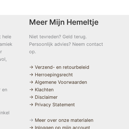
Meer Mijn Hemeltje
t hele
Niet tevreden? Geld terug.
namiek
Persoonlijk advies? Neem contact
r
op.
ol,
→ Verzend- en retourbeleid
→ Herroepingsrecht
→ Algemene Voorwaarden
r en
→ Klachten
→ Disclaimer
→ Privacy Statement
inkel
→
Meer over onze materialen
→ Inloggen op mijn account