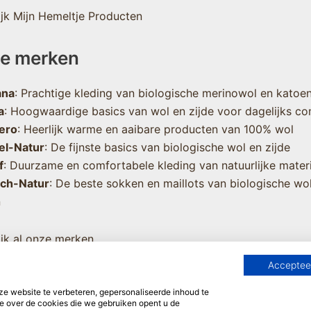
jk Mijn Hemeltje Producten
e merken
ana
: Prachtige kleding van biologische merinowol en katoe
a
: Hoogwaardige basics van wol en zijde voor dagelijks co
ero
: Heerlijk warme en aaibare producten van 100% wol
el-Natur
: De fijnste basics van biologische wol en zijde
f
: Duurzame en comfortabele kleding van natuurlijke mater
sch-Natur
: De beste sokken en maillots van biologische wo
n
jk al onze merken
Accepteer
 website te verbeteren, gepersonaliseerde inhoud te
e over de cookies die we gebruiken opent u de