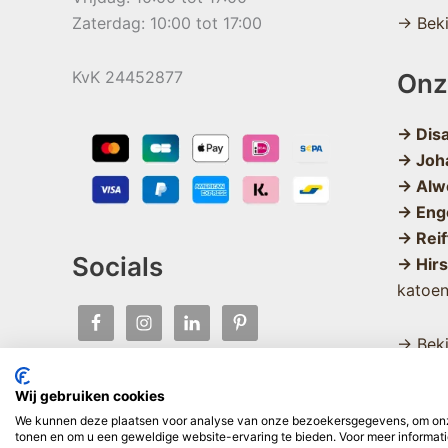
Zaterdag: 10:00 tot 17:00
→ Beki
KvK 24452877
Onz
→ Dis
→ Joh
→ Alw
→ Eng
→ Reif
Socials
→ Hir
katoe
→ Beki
Wij gebruiken cookies
We kunnen deze plaatsen voor analyse van onze bezoekersgegevens, om onze
tonen en om u een geweldige website-ervaring te bieden. Voor meer informati