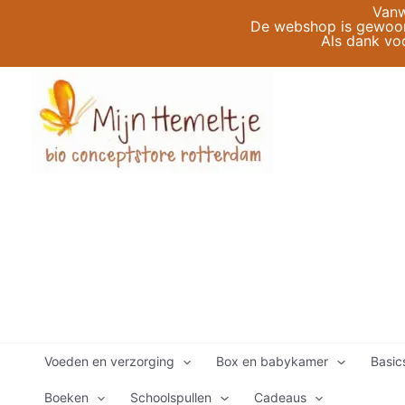
Ga
Vanw
De webshop is gewoon 
naar
Als dank vo
de
inhoud
Voeden en verzorging
Box en babykamer
Basic
Boeken
Schoolspullen
Cadeaus