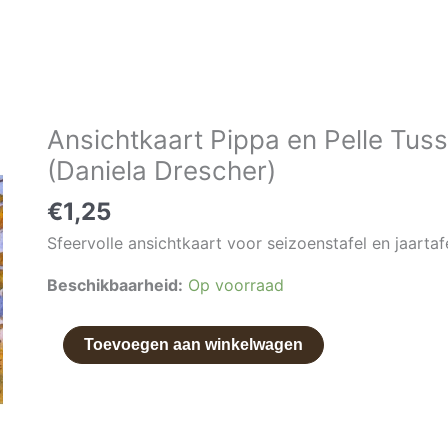
Ansichtkaart Pippa en Pelle Tus
Ansichtkaart
Pippa
(Daniela Drescher)
en
€
1,25
Pelle
Tussen
Sfeervolle ansichtkaart voor seizoenstafel en jaartafe
de
Beschikbaarheid:
Op voorraad
herfstbladeren
(Daniela
Drescher)
Toevoegen aan winkelwagen
aantal