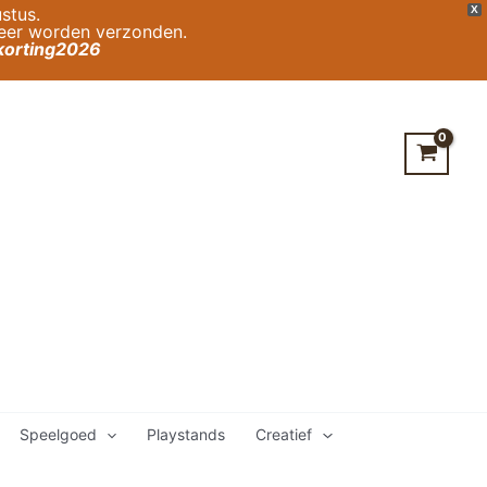
stus.
X
weer worden verzonden.
orting2026
Speelgoed
Playstands
Creatief