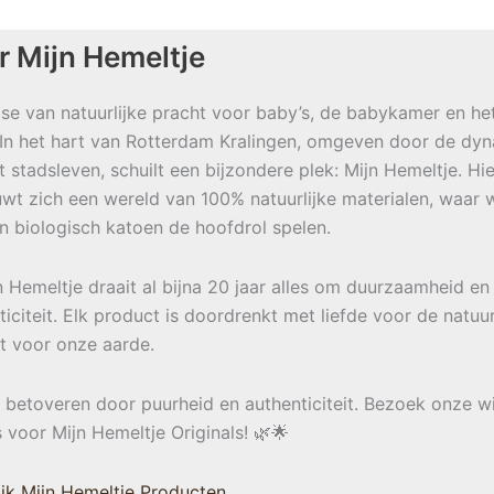
r Mijn Hemeltje
se van natuurlijke pracht voor baby’s, de babykamer en he
 In het hart van Rotterdam Kralingen, omgeven door de dy
t stadsleven, schuilt een bijzondere plek: Mijn Hemeltje. Hie
wt zich een wereld van 100% natuurlijke materialen, waar w
en biologisch katoen de hoofdrol spelen.
jn Hemeltje draait al bijna 20 jaar alles om duurzaamheid en
ticiteit. Elk product is doordrenkt met liefde voor de natuu
t voor onze aarde.
e betoveren door puurheid en authenticiteit. Bezoek onze w
s voor Mijn Hemeltje Originals! 🌿🌟
jk Mijn Hemeltje Producten