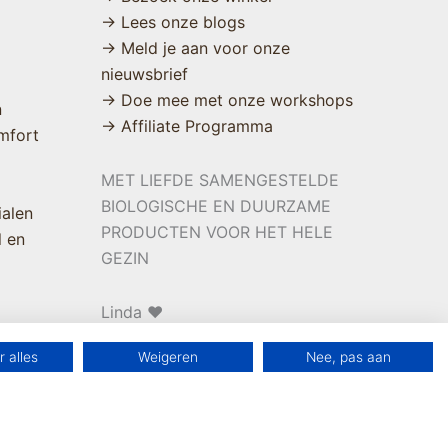
→ Lees onze blogs
→ Meld je aan voor onze
nieuwsbrief
→ Doe mee met onze workshops
n
→ Affiliate Programma
mfort
MET LIEFDE SAMENGESTELDE
BIOLOGISCHE EN DUURZAME
ialen
PRODUCTEN VOOR HET HELE
l en
GEZIN
Linda ❤️
 alles
Weigeren
Nee, pas aan