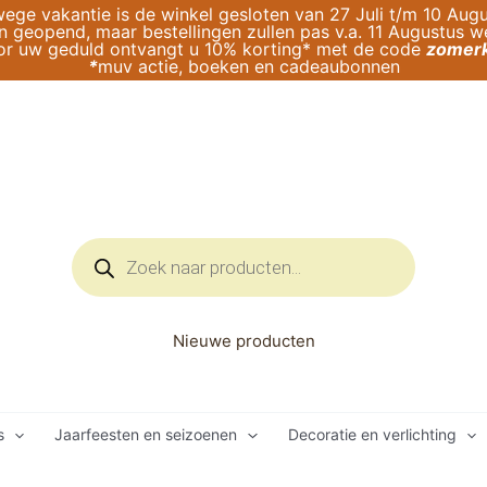
ege vakantie is de winkel gesloten van 27 Juli t/m 10 Augu
geopend, maar bestellingen zullen pas v.a. 11 Augustus 
or uw geduld ontvangt u 10% korting* met de code
zomerk
*
muv actie, boeken en cadeaubonnen
Producten
zoeken
Nieuwe producten
s
Jaarfeesten en seizoenen
Decoratie en verlichting