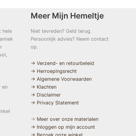
Meer Mijn Hemeltje
t hele
Niet tevreden? Geld terug.
namiek
Persoonlijk advies? Neem contact
r
op.
ol,
→ Verzend- en retourbeleid
→ Herroepingsrecht
→ Algemene Voorwaarden
r en
→ Klachten
→ Disclaimer
→ Privacy Statement
inkel
→
Meer over onze materialen
→ Inloggen op mijn account
→ Bezoek onze winkel