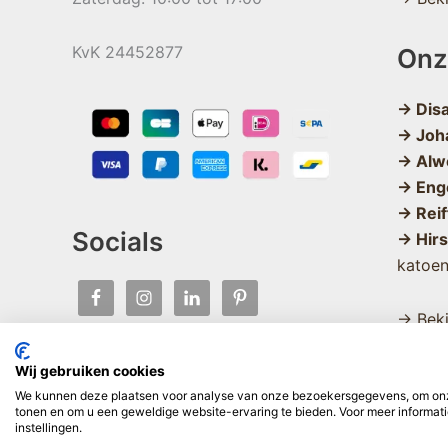
KvK 24452877
Onz
→ Dis
→ Joh
→ Alw
→ Eng
→ Reif
Socials
→ Hir
katoe
→ Beki
Wij gebruiken cookies
We kunnen deze plaatsen voor analyse van onze bezoekersgegevens, om onze
tonen en om u een geweldige website-ervaring te bieden. Voor meer informati
instellingen.