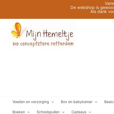
Ga
Vanw
De webshop is gewoon 
naar
Als dank vo
de
inhoud
Voeden en verzorging
Box en babykamer
Basic
Boeken
Schoolspullen
Cadeaus