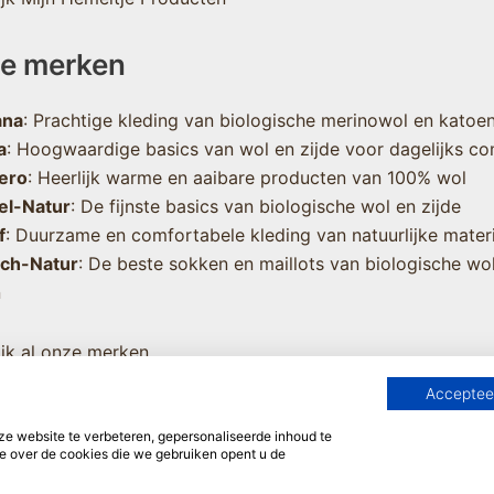
e merken
ana
: Prachtige kleding van biologische merinowol en katoe
a
: Hoogwaardige basics van wol en zijde voor dagelijks co
ero
: Heerlijk warme en aaibare producten van 100% wol
el-Natur
: De fijnste basics van biologische wol en zijde
f
: Duurzame en comfortabele kleding van natuurlijke mater
sch-Natur
: De beste sokken en maillots van biologische wo
n
jk al onze merken
Accepteer
 website te verbeteren, gepersonaliseerde inhoud te
e over de cookies die we gebruiken opent u de