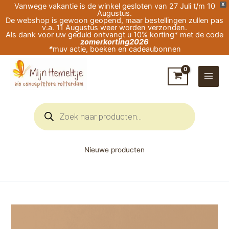
Ga
Vanwege vakantie is de winkel gesloten van 27 Juli t/m 10
X
Augustus.
naar
De webshop is gewoon geopend, maar bestellingen zullen pas
v.a. 11 Augustus weer worden verzonden.
de
Als dank voor uw geduld ontvangt u 10% korting* met de code
zomerkorting2026
inhoud
*
muv actie, boeken en cadeaubonnen
Producten
zoeken
Nieuwe producten
Ansichtkaart
knollen