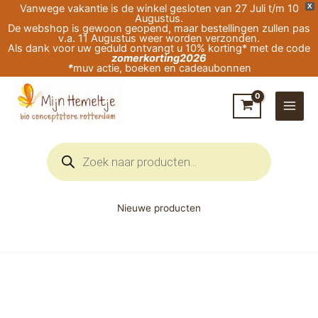
Ga
Vanwege vakantie is de winkel gesloten van 27 Juli t/m 10
X
Augustus.
naar
De webshop is gewoon geopend, maar bestellingen zullen pas
v.a. 11 Augustus weer worden verzonden.
de
Als dank voor uw geduld ontvangt u 10% korting* met de code
zomerkorting2026
inhoud
*
muv actie, boeken en cadeaubonnen
Producten
zoeken
Nieuwe producten
Ansichtkaart
Kabouter