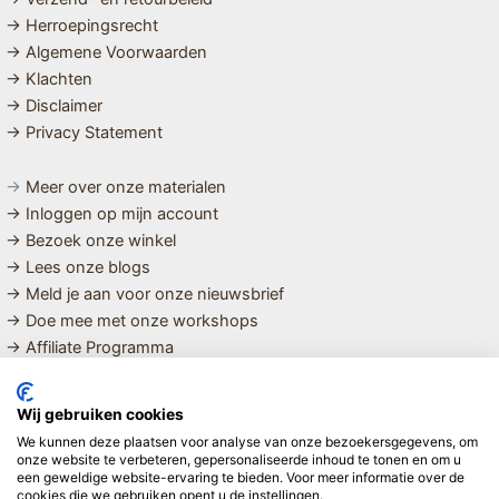
→ Herroepingsrecht
→ Algemene Voorwaarden
→ Klachten
→ Disclaimer
→ Privacy Statement
→
Meer over onze materialen
→ Inloggen op mijn account
→ Bezoek onze winkel
→ Lees onze blogs
→ Meld je aan voor onze nieuwsbrief
→ Doe mee met onze workshops
→ Affiliate Programma
MET LIEFDE SAMENGESTELDE
Wij gebruiken cookies
BIOLOGISCHE EN DUURZAME PRODUCTEN VOOR HET HELE
We kunnen deze plaatsen voor analyse van onze bezoekersgegevens, om
GEZIN
onze website te verbeteren, gepersonaliseerde inhoud te tonen en om u
een geweldige website-ervaring te bieden. Voor meer informatie over de
cookies die we gebruiken opent u de instellingen.