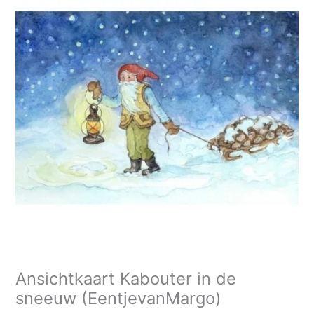
in
de
sneeuw
(EentjevanMargo)
aantal
Ansichtkaart Kabouter in de
sneeuw (EentjevanMargo)