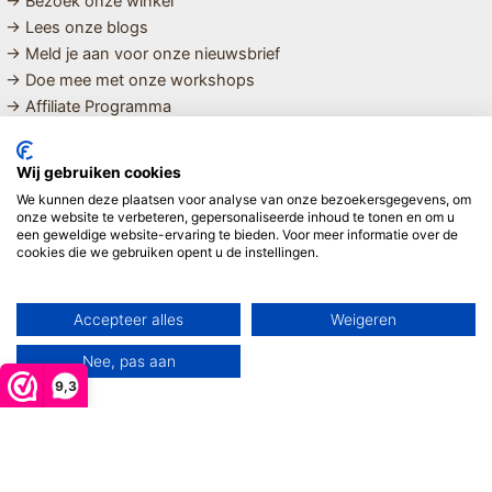
→ Bezoek onze winkel
→ Lees onze blogs
→ Meld je aan voor onze nieuwsbrief
→ Doe mee met onze workshops
→ Affiliate Programma
MET LIEFDE SAMENGESTELDE
Wij gebruiken cookies
BIOLOGISCHE EN DUURZAME PRODUCTEN VOOR HET HELE
We kunnen deze plaatsen voor analyse van onze bezoekersgegevens, om
GEZIN
onze website te verbeteren, gepersonaliseerde inhoud te tonen en om u
een geweldige website-ervaring te bieden. Voor meer informatie over de
cookies die we gebruiken opent u de instellingen.
Linda ❤️
Accepteer alles
Weigeren
Nee, pas aan
9,3
Copyright © 2026 Mijn Hemeltje