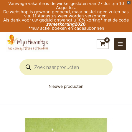
Ga
Vanwege vakantie is de winkel gesloten van 27 Juli t/m 10
X
Augustus.
naar
De webshop is gewoon geopend, maar bestellingen zullen pas
v.a. 11 Augustus weer worden verzonden.
de
Als dank voor uw geduld ontvangt u 10% korting* met de code
zomerkorting2026
inhoud
*
muv actie, boeken en cadeaubonnen
Producten
zoeken
Nieuwe producten
Ansichtkaart
-