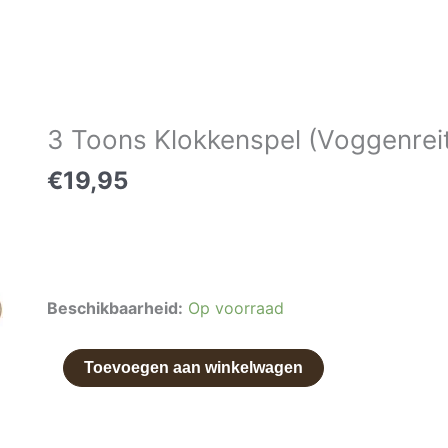
3 Toons Klokkenspel (Voggenreit
3
Toons
€
19,95
Klokkenspel
(Voggenreiter)
aantal
Beschikbaarheid:
Op voorraad
Toevoegen aan winkelwagen