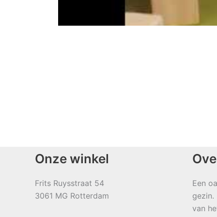
Onze winkel
Ove
Frits Ruysstraat 54
Een oa
3061 MG Rotterdam
gezin.
van he