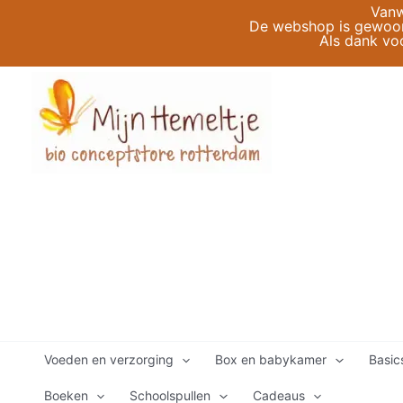
Ga
Vanw
De webshop is gewoon 
naar
Als dank vo
de
inhoud
Voeden en verzorging
Box en babykamer
Basic
Boeken
Schoolspullen
Cadeaus