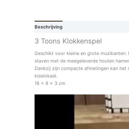
Beschrijving
3 Toons Klokkenspel
Geschikt voor kleine en grote muzikanten.
staven met de meegeleverde houten hamer w
Dankzij zijn compacte afmetingen kan het 
klaslokaal.
18 x 8 x 3 cm