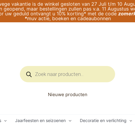
ege vakantie is de winkel gesloten van 27 Juli t/m 10 Augu
geopend, maar bestellingen zullen pas v.a. 11 Augustus 
or uw geduld ontvangt u 10% korting* met de code
zomerk
*
muv actie, boeken en cadeaubonnen
Producten
zoeken
Nieuwe producten
s
Jaarfeesten en seizoenen
Decoratie en verlichting