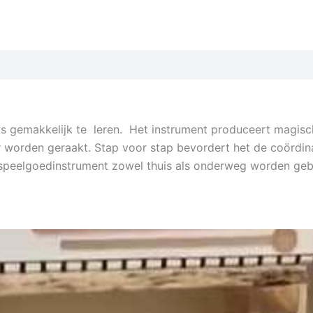
 Is gemakkelijk te leren. Het instrument produceert magisc
orden geraakt. Stap voor stap bevordert het de coördinati
speelgoedinstrument zowel thuis als onderweg worden gebru