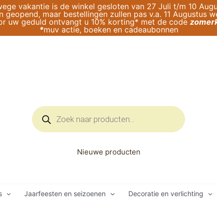
ege vakantie is de winkel gesloten van 27 Juli t/m 10 Augu
geopend, maar bestellingen zullen pas v.a. 11 Augustus 
or uw geduld ontvangt u 10% korting* met de code
zomerk
*
muv actie, boeken en cadeaubonnen
Producten
zoeken
Nieuwe producten
s
Jaarfeesten en seizoenen
Decoratie en verlichting