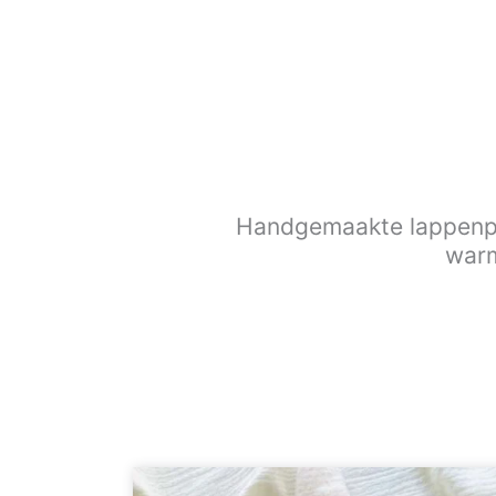
Handgemaakte lappenpop
warm