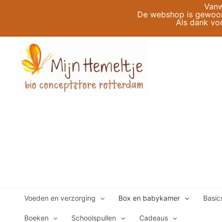
Ga
Vanw
De webshop is gewoon 
naar
Als dank vo
de
inhoud
Voeden en verzorging
Box en babykamer
Basic
Boeken
Schoolspullen
Cadeaus