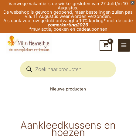
Ga
Vanwege vakantie is de winkel gesloten van 27 Juli t/m 10
X
Augustus.
naar
De webshop is gewoon geopend, maar bestellingen zullen pas
v.a. 11 Augustus weer worden verzonden.
de
Als dank voor uw geduld ontvangt u 10% korting* met de code
zomerkorting2026
inhoud
*
muv actie, boeken en cadeaubonnen
Producten
zoeken
Nieuwe producten
Aankleedkussens en
hoezen