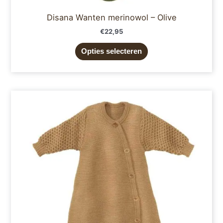
Disana Wanten merinowol – Olive
€
22,95
Opties selecteren
Prijsklasse:
Dit
€69,95
product
tot
€79,95
heeft
meerdere
variaties.
Deze
optie
kan
gekozen
worden
op