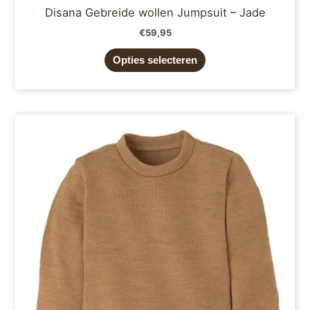
Disana Gebreide wollen Jumpsuit – Jade
€
59,95
Opties selecteren
Dit
product
heeft
meerdere
variaties.
Deze
optie
kan
gekozen
worden
op
de