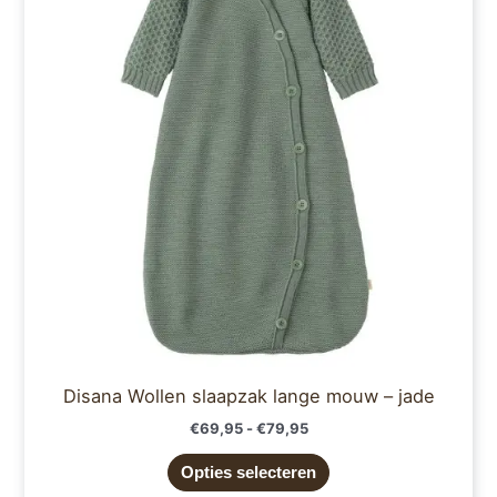
meerdere
variaties.
Deze
optie
kan
gekozen
worden
op
de
productpagina
Disana Wollen slaapzak lange mouw – jade
€
69,95
-
€
79,95
Opties selecteren