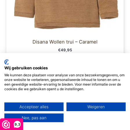
productpagina
Disana Wollen trui – Caramel
€
49,95
Opties selecteren
Wij gebruiken cookies
We kunnen deze plaatsen voor analyse van onze bezoekersgegevens, om
onze website te verbeteren, gepersonaliseerde inhoud te tonen en om u
een geweldige website-ervaring te bieden. Voor meer informatie over de
Prijsklasse:
Dit
cookies die we gebruiken opent u de instellingen.
€29,95
product
tot
€34,95
heeft
Accepteer alles
Weigeren
meerdere
variaties.
Nee, pas aan
Deze
9,3
optie