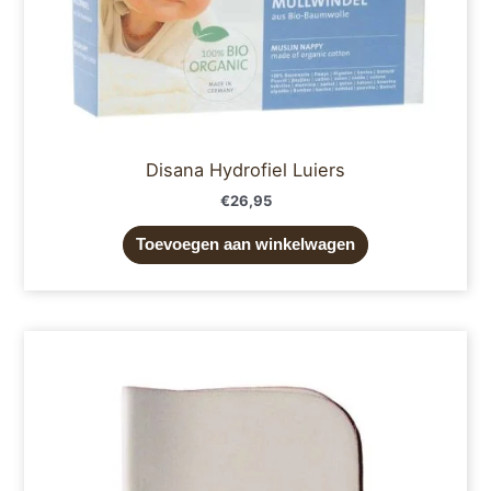
Disana Hydrofiel Luiers
€
26,95
Toevoegen aan winkelwagen
Prijsklasse:
Dit
€21,95
product
tot
€34,95
heeft
meerdere
variaties.
Deze