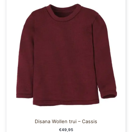
product
heeft
meerdere
variaties.
Deze
optie
kan
gekozen
worden
op
de
productpagina
Disana Wollen trui – Cassis
€
49,95