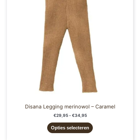
variaties.
Deze
optie
kan
gekozen
worden
op
de
productpagina
Disana Legging merinowol – Caramel
€
29,95
-
€
34,95
Opties selecteren