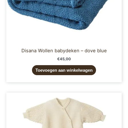
Disana Wollen babydeken – dove blue
€
45,00
Toevoegen aan winkelwagen
Prijsklasse:
Dit
€69,95
product
tot
€79,95
heeft
meerdere
variaties.