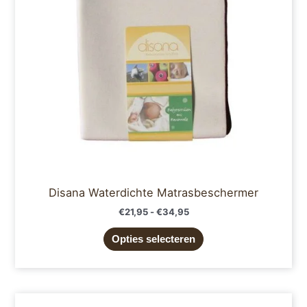
optie
kan
gekozen
worden
op
de
productpagina
Disana Waterdichte Matrasbeschermer
€
21,95
-
€
34,95
Opties selecteren