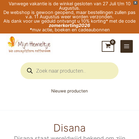
Ga
Vanwege vakantie is de winkel gesloten van 27 Juli t/m 10
X
Augustus.
naar
De webshop is gewoon geopend, maar bestellingen zullen pas
v.a. 11 Augustus weer worden verzonden.
de
Als dank voor uw geduld ontvangt u 10% korting* met de code
zomerkorting2026
inhoud
*
muv actie, boeken en cadeaubonnen
Producten
zoeken
Nieuwe producten
Disana
Disana staat wereldwijd bekend om zijn