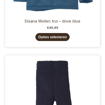
Disana Wollen trui – dove blue
€
49,95
Opties selecteren
Prijsklasse:
Dit
€29,95
product
tot
€34,95
heeft
meerdere
variaties.
Deze
optie
kan
gekozen