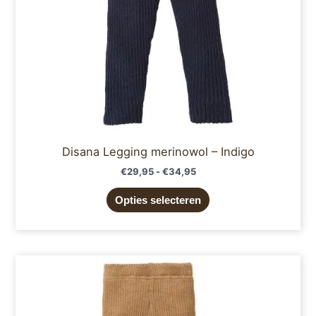
worden
op
de
productpagina
Disana Legging merinowol – Indigo
€
29,95
-
€
34,95
Opties selecteren
Prijsklasse:
Dit
€29,95
product
tot
€34,95
heeft
meerdere