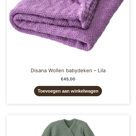
Disana Wollen babydeken – Lila
€
45,00
Toevoegen aan winkelwagen
Prijsklasse:
Dit
€69,95
product
tot
€79,95
heeft