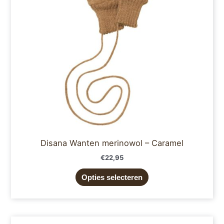
optie
kan
gekozen
worden
op
de
productpagina
Disana Wanten merinowol – Caramel
€
22,95
Opties selecteren
Dit