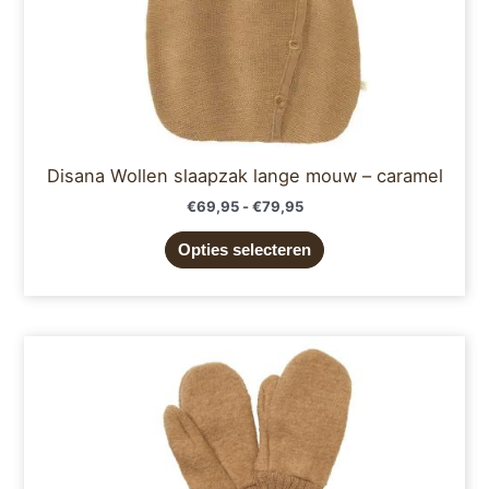
de
productpagina
Disana Wollen slaapzak lange mouw – caramel
€
69,95
-
€
79,95
Opties selecteren
Dit
product
heeft
meerdere
variaties.
Deze