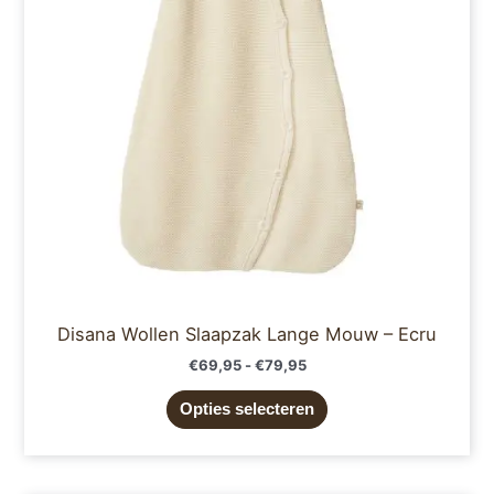
Deze
optie
kan
gekozen
worden
op
de
productpagina
Disana Wollen Slaapzak Lange Mouw – Ecru
€
69,95
-
€
79,95
Opties selecteren