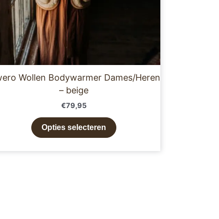
worden
op
de
productpagina
wero Wollen Bodywarmer Dames/Heren
– beige
€
79,95
Opties selecteren