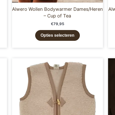
Alwero Wollen Bodywarmer Dames/Heren
Al
– Cup of Tea
€
79,95
Opties selecteren
Dit
product
heeft
meerdere
variaties.
Deze
optie
kan
gekozen