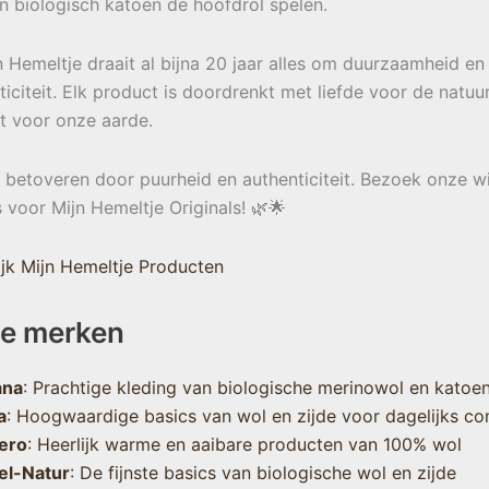
en biologisch katoen de hoofdrol spelen.
jn Hemeltje draait al bijna 20 jaar alles om duurzaamheid en
ticiteit. Elk product is doordrenkt met liefde voor de natuu
t voor onze aarde.
e betoveren door puurheid en authenticiteit. Bezoek onze w
s voor Mijn Hemeltje Originals! 🌿🌟
jk Mijn Hemeltje Producten
e merken
ana
: Prachtige kleding van biologische merinowol en katoe
a
: Hoogwaardige basics van wol en zijde voor dagelijks co
ero
: Heerlijk warme en aaibare producten van 100% wol
el-Natur
: De fijnste basics van biologische wol en zijde