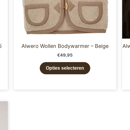
worden
op
de
productpagina
5
Alwero Wollen Bodywarmer – Beige
Al
€
49,95
Opties selecteren
e