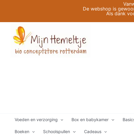
Ga
Vanw
De webshop is gewoon 
naar
Als dank vo
de
inhoud
Voeden en verzorging
Box en babykamer
Basic
Boeken
Schoolspullen
Cadeaus