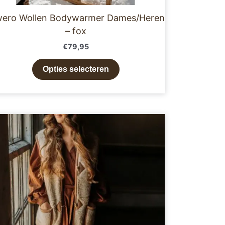
wero Wollen Bodywarmer Dames/Heren
– fox
€
79,95
Opties selecteren
Dit
product
heeft
meerdere
variaties.
Deze
optie
kan
gekozen