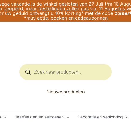
ege vakantie is de winkel gesloten van 27 Juli t/m 10 Augu
geopend, maar bestellingen zullen pas v.a. 11 Augustus 
or uw geduld ontvangt u 10% korting* met de code
zomerk
*
muv actie, boeken en cadeaubonnen
Producten
zoeken
Nieuwe producten
s
Jaarfeesten en seizoenen
Decoratie en verlichting