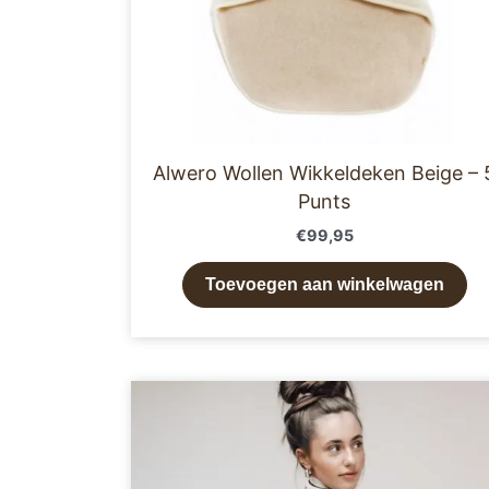
Alwero Wollen Wikkeldeken Beige – 
Punts
€
99,95
Toevoegen aan winkelwagen
Dit
product
heeft
meerder