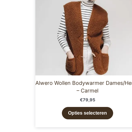
variaties
Deze
optie
kan
gekoze
worden
op
de
product
Alwero Wollen Bodywarmer Dames/He
– Carmel
€
79,95
Opties selecteren