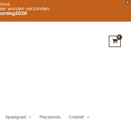
stus.
X
weer worden verzonden.
orting2026
Speelgoed
Playstands
Creatief