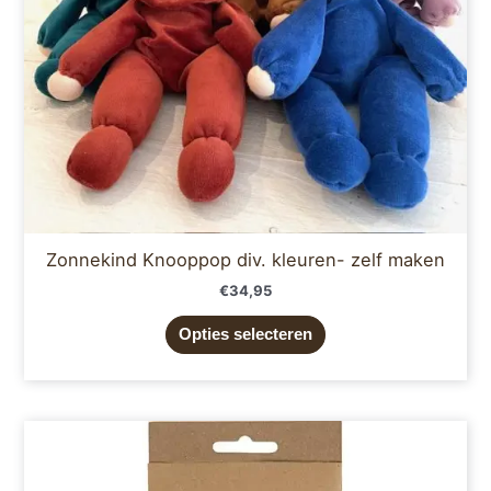
gekozen
worden
op
de
productpagina
Zonnekind Knooppop div. kleuren- zelf maken
€
34,95
Opties selecteren