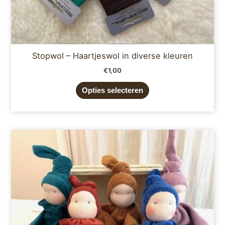
Stopwol – Haartjeswol in diverse kleuren
€
1,00
Opties selecteren
Dit
product
heeft
meerdere
variaties.
Deze
optie
kan