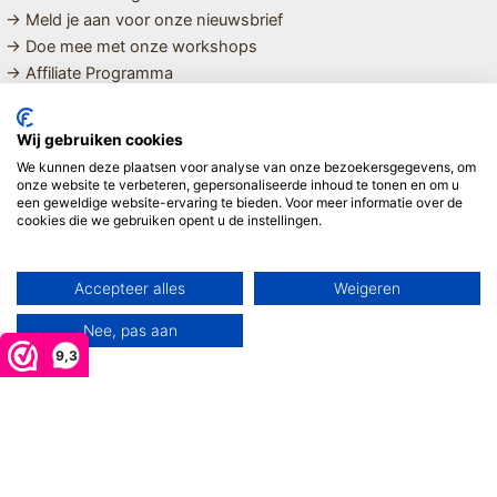
→ Meld je aan voor onze nieuwsbrief
→ Doe mee met onze workshops
→ Affiliate Programma
MET LIEFDE SAMENGESTELDE
Wij gebruiken cookies
BIOLOGISCHE EN DUURZAME PRODUCTEN VOOR HET HELE
We kunnen deze plaatsen voor analyse van onze bezoekersgegevens, om
GEZIN
onze website te verbeteren, gepersonaliseerde inhoud te tonen en om u
een geweldige website-ervaring te bieden. Voor meer informatie over de
cookies die we gebruiken opent u de instellingen.
Linda ❤️
Accepteer alles
Weigeren
Nee, pas aan
9,3
Copyright © 2026 Mijn Hemeltje