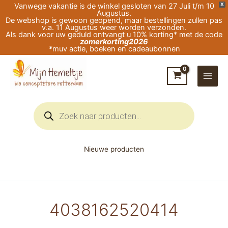
Ga
Vanwege vakantie is de winkel gesloten van 27 Juli t/m 10
X
Augustus.
naar
De webshop is gewoon geopend, maar bestellingen zullen pas
v.a. 11 Augustus weer worden verzonden.
de
Als dank voor uw geduld ontvangt u 10% korting* met de code
zomerkorting2026
inhoud
*
muv actie, boeken en cadeaubonnen
Producten
zoeken
Nieuwe producten
4038162520414