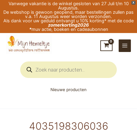
Ga
Vanwege vakantie is de winkel gesloten van 27 Juli t/m 10
X
Augustus.
naar
De webshop is gewoon geopend, maar bestellingen zullen pas
v.a. 11 Augustus weer worden verzonden.
de
Als dank voor uw geduld ontvangt u 10% korting* met de code
zomerkorting2026
inhoud
*
muv actie, boeken en cadeaubonnen
Producten
zoeken
Nieuwe producten
4035198306036