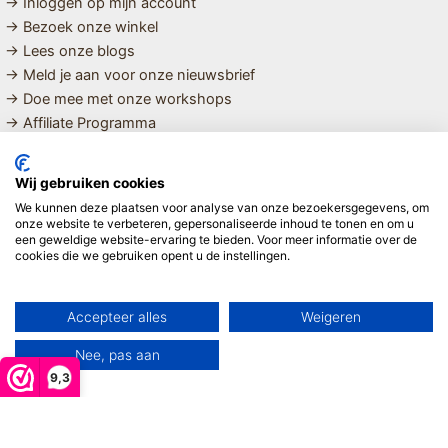
→ Inloggen op mijn account
→ Bezoek onze winkel
→ Lees onze blogs
→ Meld je aan voor onze nieuwsbrief
→ Doe mee met onze workshops
→ Affiliate Programma
MET LIEFDE SAMENGESTELDE
Wij gebruiken cookies
BIOLOGISCHE EN DUURZAME PRODUCTEN VOOR HET HELE
We kunnen deze plaatsen voor analyse van onze bezoekersgegevens, om
GEZIN
onze website te verbeteren, gepersonaliseerde inhoud te tonen en om u
een geweldige website-ervaring te bieden. Voor meer informatie over de
cookies die we gebruiken opent u de instellingen.
Linda ❤️
Accepteer alles
Weigeren
Nee, pas aan
9,3
Copyright © 2026 Mijn Hemeltje